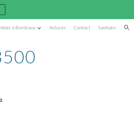
ion
ombier à Bordeaux
Astuces
Contact
Sanitaire
33500
0